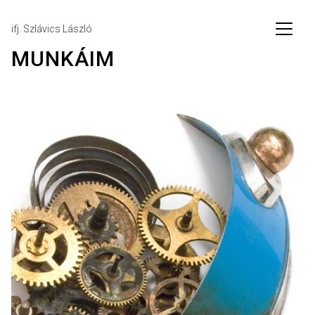
ifj. Szlávics László
MUNKÁIM
Munkáim
Események
Írások
Rólam
Személyes
ÓRASZOBOR, FALIÓRA, ÉKSZER
Kapcsolat
Impresszum