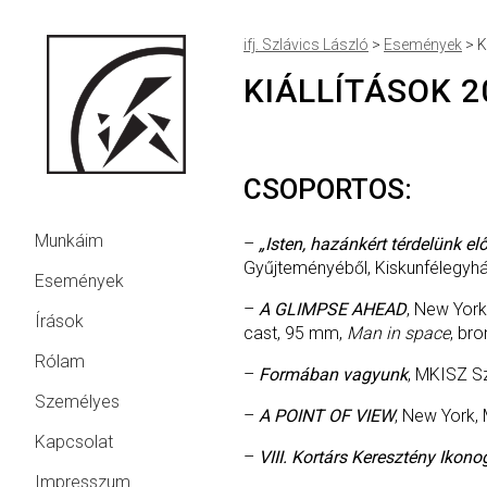
ifj. Szlávics László
>
Események
>
K
KIÁLLÍTÁSOK 
CSOPORTOS:
Munkáim
–
„Isten, hazánkért térdelünk 
Gyűjteményéből, Kiskunfélegyhá
Események
–
A GLIMPSE AHEAD
, New York
Írások
cast, 95 mm,
Man in space
, br
Rólam
–
Formában vagyunk
, MKISZ Sz
Személyes
–
A POINT OF VIEW
, New York,
Kapcsolat
–
VIII. Kortárs Keresztény Ikon
Impresszum