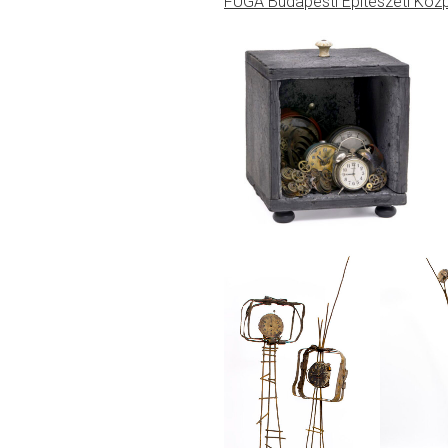
FUGA Budapesti Építészeti Közp