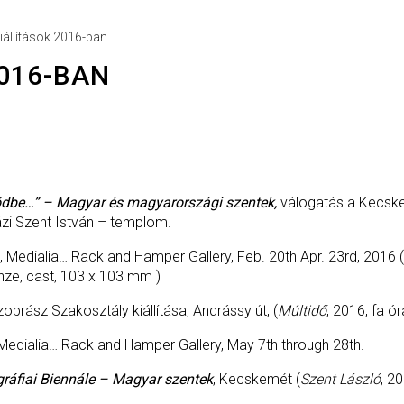
iállítások 2016-ban
2016-BAN
elődbe…” – Magyar és magyarországi szentek,
válogatás a Kecsk
zi Szent István – templom.
, Medialia… Rack and Hamper Gallery, Feb. 20th Apr. 23rd, 2016 (
onze, cast, 103 x 103 mm )
obrász Szakosztály kiállítása, Andrássy út, (
Múltidő
, 2016, fa ó
 Medialia… Rack and Hamper Gallery, May 7th through 28th.
ográfiai Biennále – Magyar szentek
, Kecskemét (
Szent László
, 2