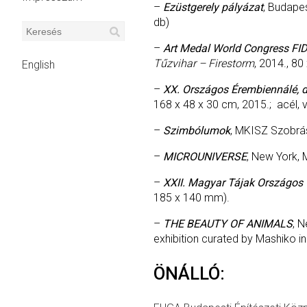
–
Ezüstgerely pályázat
, Budap
db)
–
Art Medal World Congress F
Tűzvihar – Firestorm
, 2014., 80
English
–
XX. Országos Érembiennálé, dí
168 x 48 x 30 cm, 2015.; acél, v
–
Szimbólumok
, MKISZ Szobrász
–
MICROUNIVERSE
, New York, 
–
XXII. Magyar Tájak Országos 
185 x 140 mm).
–
THE BEAUTY OF ANIMALS
, 
exhibition curated by Mashiko i
ÖNÁLLÓ: