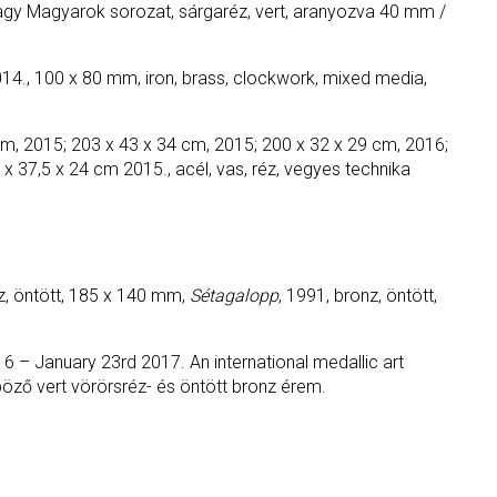
gy Magyarok sorozat, sárgaréz, vert, aranyozva 40 mm /
014., 100 x 80 mm, iron, brass, clockwork, mixed media,
 cm, 2015; 203 x 43 x 34 cm, 2015; 200 x 32 x 29 cm, 2016;
5 x 37,5 x 24 cm 2015., acél, vas, réz, vegyes technika
nz, öntött, 185 x 140 mm,
Sétagalopp
, 1991, bronz, öntött,
 – January 23rd 2017. An international medallic art
böző vert vörörsréz- és öntött bronz érem.