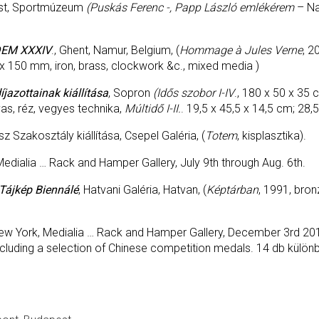
est, Sportmúzeum
(Puskás Ferenc -, Papp László emlékérem
– Na
IDEM XXXIV
., Ghent, Namur, Belgium, (
Hommage à Jules Verne
, 2
 x 150 mm, iron, brass, clockwork &c., mixed media )
jazottainak kiállítása
, Sopron
(Idős szobor I-IV
., 180 x 50 x 35
as, réz, vegyes technika,
Múltidő I-II.
. 19,5 x 45,5 x 14,5 cm; 28,
 Szakosztály kiállítása, Csepel Galéria, (
Totem
, kisplasztika).
Medialia … Rack and Hamper Gallery, July 9th through Aug. 6th.
Tájkép Biennálé
, Hatvani Galéria, Hatvan, (
Képtárban
, 1991, bro
New York, Medialia … Rack and Hamper Gallery, December 3rd 2016
ncluding a selection of Chinese competition medals. 14 db külön